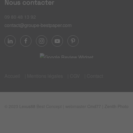
Nous contacter
09 80 48 13 92
contact@groupe-bestpaper.com
Accueil
| Mentions légales
| CGV
| Contact
© 2023
Lexus88
Best Concept | webmaster
Cmd77
|
Zenith Photo