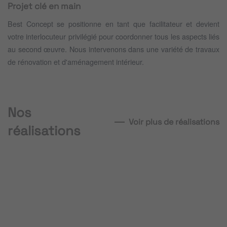
Projet clé en main
Best Concept se positionne en tant que facilitateur et devient
votre interlocuteur privilégié pour coordonner tous les aspects liés
GODOT
au second œuvre. Nous intervenons dans une variété de travaux
de rénovation et d'aménagement intérieur.
-
GODOT
Nîmes
-
GODOT
Hyères
Nos
-
voir
Voir plus de réalisations
réalisations
plus
Toulon
voir
...
plus
voir
...
plus
...