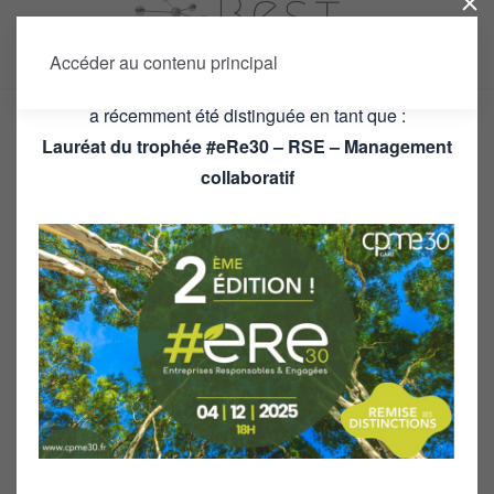
Nous sommes heureux de vous annoncer que
Best
Accéder au contenu principal
Concept
a récemment été distinguée en tant que :
Lauréat du trophée #eRe30 – RSE – Management
collaboratif
Nos services
Longtemps présenté comme un spécialiste de la
distribution de mobilier et de fournitures de bureau, le
groupe
BEST CONCEPT
a évolué vers une offre plus
complète.