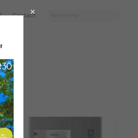
?
Contact
f