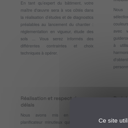
En tant qu’expert du bâtiment, votre
Nous 
maître d'œuvre sera à vos côtés dans
sélecti
la réalisation d’études et de diagnostics
couleur
préalables au lancement du chantier :
avec v
réglementation en vigueur, étude des
guidero
sols ... Vous serez informés des
à util
différentes contraintes et choix
harmon
techniques à opérer.
d'obte
personn
Réalisation et respect des
Projet
délais
Best Co
Nous avons mis en place un
facilita
Ce site ut
planificateur minutieux qui vous offrira
privil