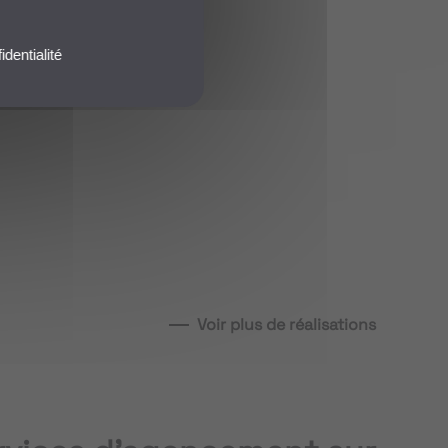
identialité
GODOT
-
Toulon
voir
plus
Voir plus de réalisations
...