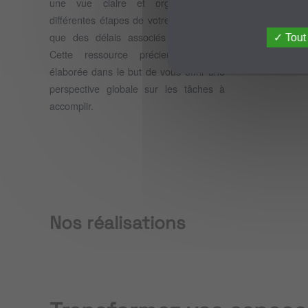
une vue claire et organisée des
aspect
différentes étapes de votre projet, ainsi
interve
que des délais associés à chacune.
de ré
Tout
Cette ressource précieuse a été
intérieur
élaborée dans le but de vous offrir une
perspective globale sur les tâches à
GODOT
accomplir.
-
Nîmes
voir
plus
Nos réalisations
...