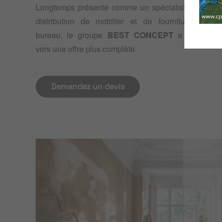
Longtemps présenté comme un spécialiste de la
distribution de mobilier et de fournitures de
bureau, le groupe
BEST CONCEPT
a évolué
vers une offre plus complète.
Demandez un devis