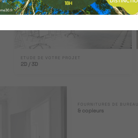
ETUDE DE VOTRE PROJET
2D / 3D
FOURNITURES DE BUREA
& copieurs