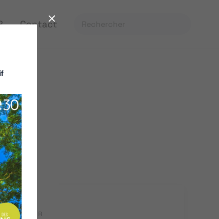
?
Contact
f
MOBILIER