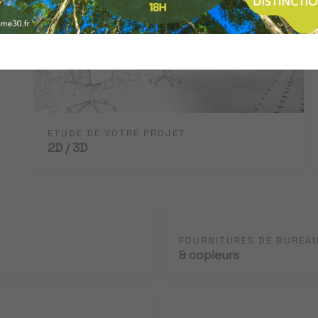
ETUDE DE VOTRE PROJET
2D / 3D
FOURNITURES DE BUREA
& copieurs