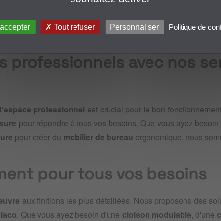
...
 accepter
Tout refuser
Personnaliser
Politique de conf
s professionnels avec nos se
'espace professionnel
est crucial pour le bon fonctionnement
sure
pour répondre à tous vos besoins. Que vous ayez besoin
sure
pour créer du
mobilier de bureau
ergonomique, nous somm
ment pour tous vos besoins
œuvre
aux finitions les plus détaillées. Nous proposons des so
placo
. Que vous ayez besoin d'une
cloison modulable
, d'une
c