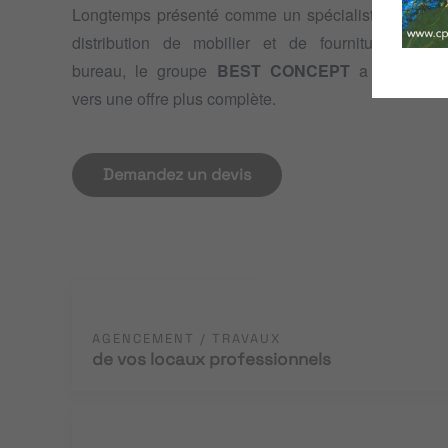
Longtemps présenté comme un spécialiste de la
distribution de mobilier et de fournitures de
bureau, le groupe
BEST CONCEPT
a évolué
vers une offre plus complète.
Demandez un devis
AGENCEMENT / TRAVAUX
de vos locaux professionnels