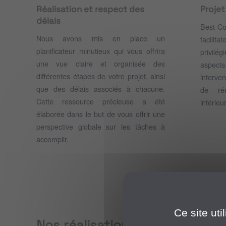
Réalisation et respect des
Projet
délais
Best Co
Nous avons mis en place un
facilita
planificateur minutieux qui vous offrira
privil
une vue claire et organisée des
aspect
différentes étapes de votre projet, ainsi
interve
que des délais associés à chacune.
de ré
Cette ressource précieuse a été
intérieur
élaborée dans le but de vous offrir une
perspective globale sur les tâches à
GODOT
accomplir.
-
Nîmes
voir
Ce site ut
plus
Nos réalisations