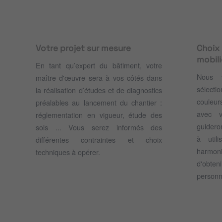
Votre projet sur mesure
Choix
mobili
En tant qu’expert du bâtiment, votre
Nous 
maître d'œuvre sera à vos côtés dans
sélecti
la réalisation d’études et de diagnostics
couleur
préalables au lancement du chantier :
avec v
réglementation en vigueur, étude des
guidero
sols ... Vous serez informés des
à util
différentes contraintes et choix
harmon
techniques à opérer.
d'obte
personn