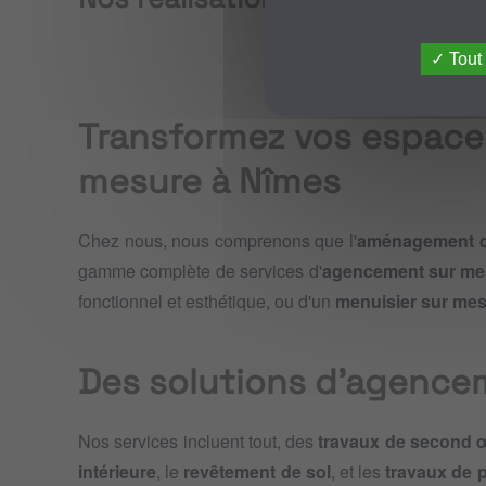
...
Tout
Transformez vos espace
mesure à Nîmes
Chez nous, nous comprenons que l'
aménagement d
gamme complète de services d'
agencement sur me
fonctionnel et esthétique, ou d'un
menuisier sur me
Des solutions d'agence
Nos services incluent tout, des
travaux de second 
intérieure
, le
revêtement de sol
, et les
travaux de 